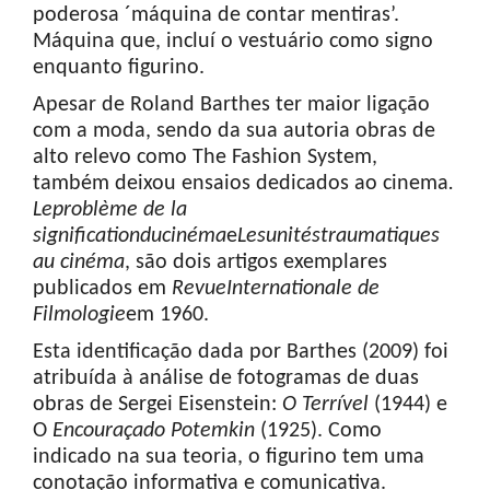
poderosa ´máquina de contar mentiras’.
Máquina que, incluí o vestuário como signo
enquanto figurino.
Apesar de Roland Barthes ter maior ligação
com a moda, sendo da sua autoria obras de
alto relevo como The Fashion System,
também deixou ensaios dedicados ao cinema
.
Le
problème
de la
signification
du
cinéma
e
Les
unités
traumatiques
au
cinéma
, são dois artigos exemplares
publicados em
Revue
Internationale
de
Filmologie
em 1960.
Esta identificação dada por Barthes (2009) foi
atribuída à análise de fotogramas de duas
obras de Sergei Eisenstein:
O Terrível
(1944) e
O
Encouraçado Potemkin
(1925). Como
indicado na sua teoria, o figurino tem uma
conotação informativa e comunicativa.