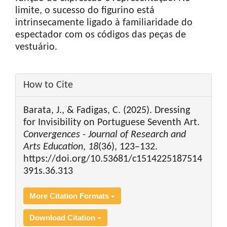
limite, o sucesso do figurino está
intrinsecamente ligado à familiaridade do
espectador com os códigos das peças de
vestuário.
Article
How to Cite
Details
Barata, J., & Fadigas, C. (2025). Dressing
for Invisibility on Portuguese Seventh Art.
Convergences - Journal of Research and
Arts Education
,
18
(36), 123–132.
https://doi.org/10.53681/c1514225187514
391s.36.313
More Citation Formats
Download Citation