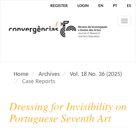
M
REGISTER
LOGIN
EN
PT
ES
a
i
Tog
n
nav
N
a
v
i
g
a
Home
Archives
Vol. 18 No. 36 (2025)
t
Case Reports
i
o
n
Dressing for Invisibility on
M
a
Portuguese Seventh Art
i
n
C