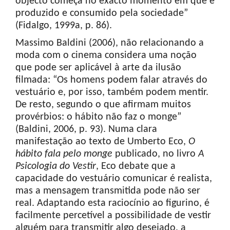
objecto começa no exacto momento em que é
produzido e consumido pela sociedade”
(Fidalgo, 1999a, p. 86).
Massimo Baldini (2006), não relacionando a
moda com o cinema considera uma noção
que pode ser aplicável à arte da ilusão
filmada: “Os homens podem falar através do
vestuário e, por isso, também podem mentir.
De resto, segundo o que afirmam muitos
provérbios: o hábito não faz o monge”
(Baldini, 2006, p. 93). Numa clara
manifestação ao texto de Umberto Eco,
O
hábito fala pelo monge
publicado, no livro
A
Psicologia do Vestir
, Eco debate que a
capacidade do vestuário comunicar é realista,
mas a mensagem transmitida pode não ser
real. Adaptando esta raciocínio ao figurino, é
facilmente percetível a possibilidade de vestir
alguém para transmitir algo desejado, a