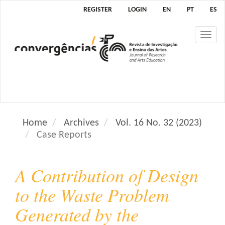
M
REGISTER
LOGIN
EN
PT
ES
a
i
Tog
n
nav
N
a
v
i
g
a
Home
Archives
Vol. 16 No. 32 (2023)
t
Case Reports
i
o
n
A Contribution of Design
M
a
to the Waste Problem
i
Generated by the
n
C