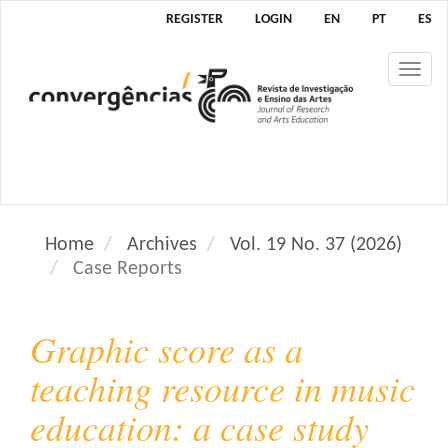
M
REGISTER
LOGIN
EN
PT
ES
a
i
Tog
n
nav
N
a
v
i
g
a
Home
Archives
Vol. 19 No. 37 (2026)
t
Case Reports
i
o
n
Graphic score as a
M
a
teaching resource in music
i
education: a case study
n
C