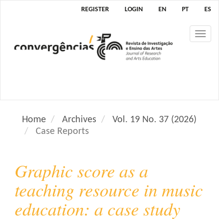
M
REGISTER
LOGIN
EN
PT
ES
a
i
Tog
n
nav
N
a
v
i
g
a
Home
Archives
Vol. 19 No. 37 (2026)
t
Case Reports
i
o
n
Graphic score as a
M
a
teaching resource in music
i
education: a case study
n
C