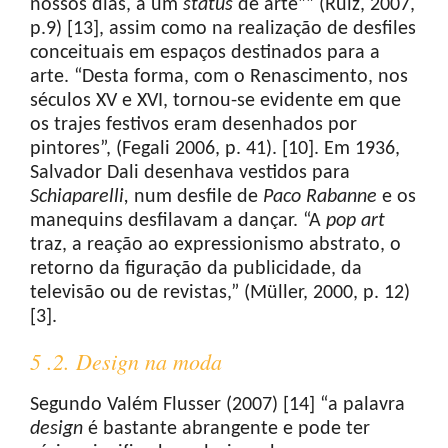
nossos dias, a um
status
de arte”” (Ruiz, 2007,
p.9) [13], assim como na realização de desfiles
conceituais em espaços destinados para a
arte. “Desta forma, com o Renascimento, nos
séculos XV e XVI, tornou-se evidente em que
os trajes festivos eram desenhados por
pintores”, (Fegali 2006, p. 41). [10]. Em 1936,
Salvador Dali desenhava vestidos para
Schiaparelli
,
num desfile de
Paco
Rabanne
e os
manequins desfilavam a dançar. “A
pop
art
traz, a reação ao expressionismo abstrato, o
retorno da figuração da publicidade, da
televisão ou de revistas,” (Müller, 2000, p. 12)
[3].
5 .2. Design na moda
Segundo Valém Flusser (2007) [14] “a palavra
design
é bastante abrangente e pode ter