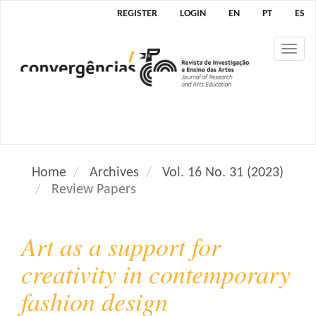
M
REGISTER
LOGIN
EN
PT
ES
a
i
Tog
n
nav
N
a
v
i
g
a
Home
Archives
Vol. 16 No. 31 (2023)
t
Review Papers
i
o
n
Art as a support for
M
a
creativity in contemporary
i
fashion design
n
C