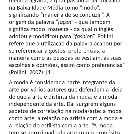
medida agrária, a qual passou a ser utilizada
na Baixa Idade Média como “modo”,
significando “maneira de se conduzir”. A
origem da palavra “
façon
”
- que também
significa modo, maneira - da qual o inglês
adotou e modificou para
“
fashion
”.
Pollini
refere que a utilização da palavra acabou por
se referenciar a gostos, preferências, a
maneira como as pessoas se vestiam, as suas
escolhas e opiniões, assim como preferencias”
(Pollini, 2007). [1].
A moda é considerada parte integrante da
arte por vários autores que defendem a ideia
de que a arte é distinta da moda, e a moda
independente da arte. Daí surgirem alguns
aspetos de correlação na moda/arte: a moda
como arte, a relação do artista com a moda e
a relação do estilista com a arte. “A moda
tem-se aproximado da arte com o propósito