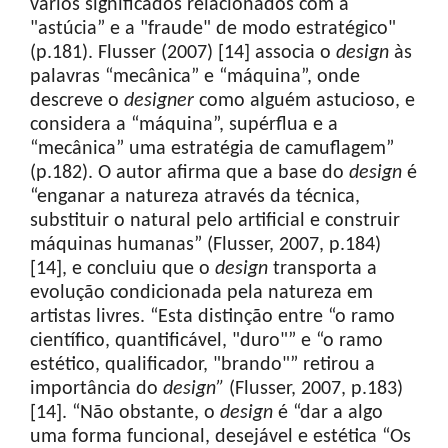
vários significados relacionados com a
"astúcia” e a "fraude" de modo estratégico"
(p.181). Flusser (2007) [14] associa o
design
às
palavras “mecânica” e “máquina”, onde
descreve o
designer
como alguém astucioso, e
considera a “máquina”, supérflua e a
“mecânica” uma estratégia de camuflagem”
(p.182). O autor afirma que a base do
design
é
“enganar a natureza através da técnica,
substituir o natural pelo artificial e construir
máquinas humanas” (Flusser, 2007, p.184)
[14], e concluiu que o
design
transporta a
evolução condicionada pela natureza em
artistas livres. “Esta distinção entre “o ramo
científico, quantificável, "duro"” e “o ramo
estético, qualificador, "brando"” retirou a
importância do
design”
(Flusser, 2007, p.183)
[14]. “Não obstante, o
design
é “dar a algo
uma forma funcional, desejável e estética “Os