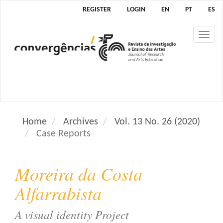
M
REGISTER
LOGIN
EN
PT
ES
a
i
Tog
n
nav
N
a
v
i
g
a
Home
Archives
Vol. 13 No. 26 (2020)
t
Case Reports
i
o
n
Moreira da Costa
M
a
Alfarrabista
i
n
A visual identity Project
C