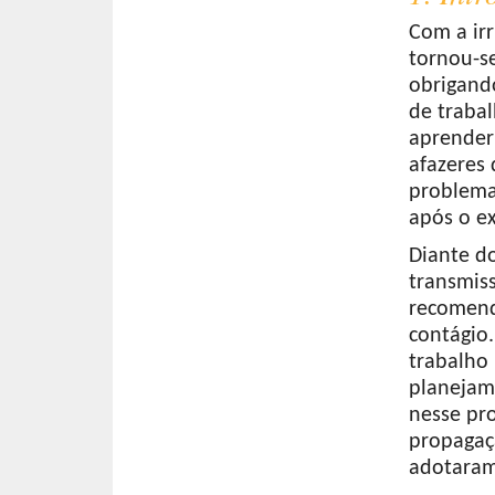
Com a ir
tornou-s
obrigand
de trabal
aprender 
afazeres 
problemas
após o e
Diante d
transmiss
recomend
contágio.
trabalho
planejam
nesse pro
propagaç
adotaram 