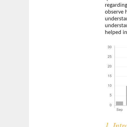
regardin
observe h
understa
understan
helped in
Download
1. Int