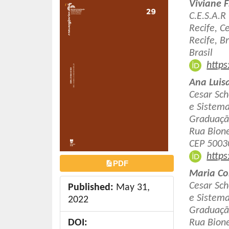
Article
Main
Viviane F
o
Sidebar
Article
C.E.S.A.R
n
Recife, C
Conten
t
Recife, B
e
Brasil
n
https
t
Ana Luis
S
Cesar Sch
i
e Sistema
d
Graduaçã
e
Rua Bione
b
CEP 50030
a
https
r
PDF
Maria Co
Cesar Sch
Published:
May 31,
e Sistema
2022
Graduaçã
DOI:
Rua Bione