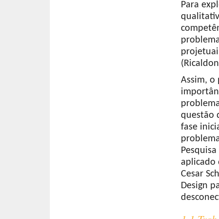
Para expl
qualitati
competên
problema
projetua
(Ricaldon
Assim, o 
importân
problema
questão d
fase inic
problema
Pesquisa 
aplicado
Cesar Sc
Design pa
desconec
1.1 Tra