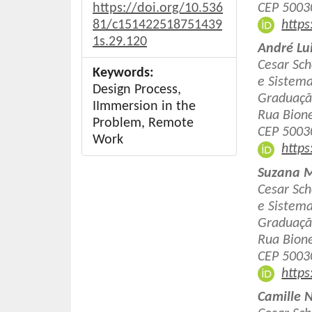
https://doi.org/10.536
CEP 50030
81/c151422518751439
https
1s.29.120
André Lu
Cesar Sch
Keywords:
e Sistema
Design Process,
Graduaçã
IImmersion in the
Rua Bione
Problem, Remote
CEP 50030
Work
https
Suzana Ma
Cesar Sch
e Sistema
Graduaçã
Rua Bione
CEP 50030
https
Camille 