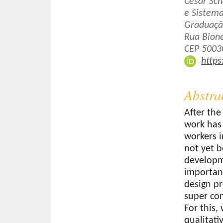
Cesar Sch
e Sistema
Graduaçã
Rua Bione
CEP 50030
https
Abstra
After th
work has
workers i
not yet b
developme
importan
design pr
super co
For this,
qualitati