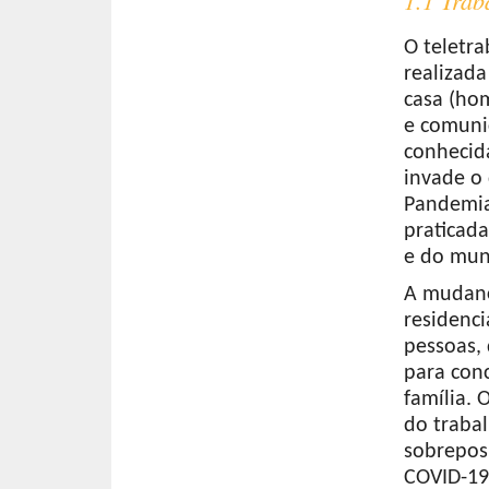
O teletra
realizada
casa (hom
e comunic
conhecid
invade o
Pandemia
praticada
e do mun
A mudanç
residenc
pessoas, 
para conc
família. 
do trabal
sobreposi
COVID-19