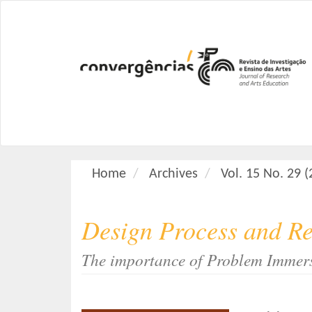
M
a
i
n
N
a
v
i
g
a
Home
Archives
Vol. 15 No. 29 
t
i
o
Design Process and R
n
M
The importance of Problem Immersi
a
i
n
C