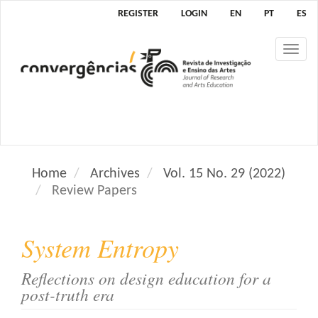
M
REGISTER
LOGIN
EN
PT
ES
a
i
Tog
n
nav
N
a
v
i
g
a
Home
Archives
Vol. 15 No. 29 (2022)
t
Review Papers
i
o
n
System Entropy
M
a
Reflections on design education for a
i
post-truth era
n
C