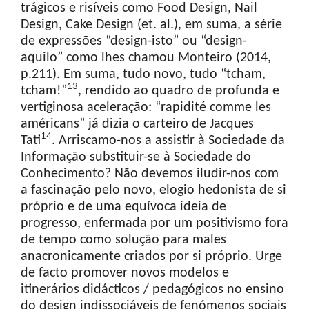
trágicos e risíveis como Food Design, Nail
Design, Cake Design (et. al.), em suma, a série
de expressões “design-isto” ou “design-
aquilo” como lhes chamou Monteiro (2014,
p.211). Em suma, tudo novo, tudo “tcham,
13
tcham!”
, rendido ao quadro de profunda e
vertiginosa aceleração: “rapidité comme les
américans” já dizia o carteiro de Jacques
14
Tati
. Arriscamo-nos a assistir à Sociedade da
Informação substituir-se à Sociedade do
Conhecimento? Não devemos iludir-nos com
a fascinação pelo novo, elogio hedonista de si
próprio e de uma equívoca ideia de
progresso, enfermada por um positivismo fora
de tempo como solução para males
anacronicamente criados por si próprio. Urge
de facto promover novos modelos e
itinerários didácticos / pedagógicos no ensino
do design indissociáveis de fenómenos sociais