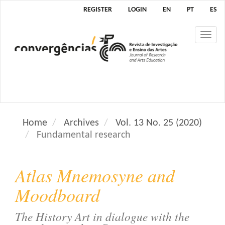
M
REGISTER
LOGIN
EN
PT
ES
a
i
Tog
n
nav
N
a
v
i
g
a
Home
Archives
Vol. 13 No. 25 (2020)
t
Fundamental research
i
o
n
Atlas Mnemosyne and
M
a
Moodboard
i
n
The History Art in dialogue with the
C