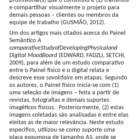
profissional(s) que o constituiu e (2) transmitir
e compartilhar visualmente o projeto para
demais pessoas – clientes ou membros da
equipe de trabalho (GUSMÃO, 2012).
Um dos artigos mais citados acerca do Painel
Semântico
A
comparative
Study
of
Developing
Physical
and
Digital
Mood
Board
(EDWARD, FADZLI, SETCHI,
2009)
,
para além de um estudo comparativo
entre o Painel físico e o digital relata e
descreve esse
savoir
faire
em etapas. Segundo
os autores, o Painel físico inicia-se com (1)
uma seleção de imagens – feita a partir de
revistas, fotografias e demais suportes
imagéticos físicos. Posteriormente, (2) estas
imagens coletadas são analisadas e entre elas
eleitas as de maior relevância. Neste estudo
especifico, utilizou-se como suporte uma
placa espumosa de tamanho A5, onde se