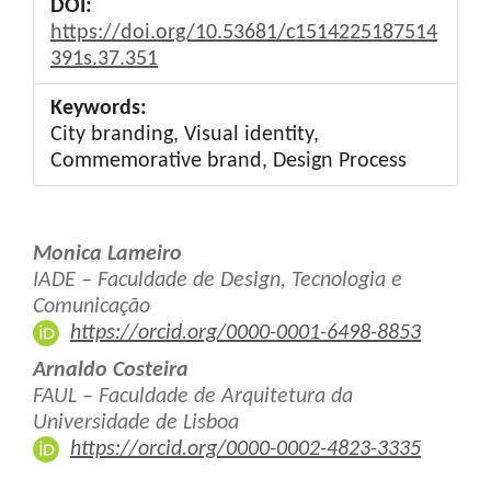
DOI:
https://doi.org/10.53681/c1514225187514
391s.37.351
Keywords:
City branding, Visual identity,
Commemorative brand, Design Process
Main
Monica Lameiro
Article
IADE – Faculdade de Design, Tecnologia e
Comunicação
Content
https://orcid.org/0000-0001-6498-8853
Arnaldo Costeira
FAUL – Faculdade de Arquitetura da
Universidade de Lisboa
https://orcid.org/0000-0002-4823-3335