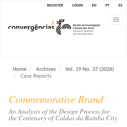
M
REGISTER
LOGIN
EN
PT
ES
a
i
Tog
n
nav
N
a
v
i
g
a
Home
Archives
Vol. 19 No. 37 (2026)
t
Case Reports
i
o
n
Commemorative Brand
M
a
An Analysis of the Design Process for
i
the Centenary of Caldas da Rainha City
n
C