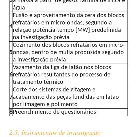
3
a massa a partir de gesso, farinha de sílica e
água
Fusão e aproveitamento da cera dos blocos
refratários em micro-ondas, segundo a
4
relação potência-tempo [MW] predefinida
na Investigação prévia
Cozimento dos blocos refratários em micro-
5
ondas, dentro de mufla produzida segundo
a investigação prévia
Vazamento da liga de latão nos blocos
6
refratários resultantes do processo de
tratamento térmico
Corte dos sistemas de gitagem e
7
acabamento das peças fundidas em latão
por limagem e polimento
8
Preenchimento de questionários
2.3. Instrumentos de investigação