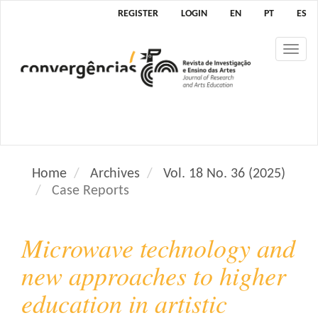
M
REGISTER
LOGIN
EN
PT
ES
a
i
Tog
n
nav
N
a
v
i
g
a
Home
Archives
Vol. 18 No. 36 (2025)
t
Case Reports
i
o
n
Microwave technology and
M
a
new approaches to higher
i
education in artistic
n
C