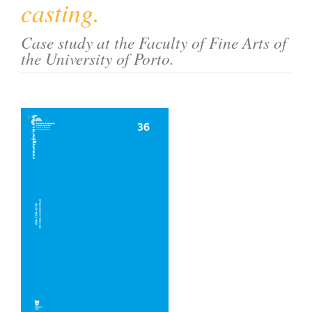
casting.
o
n
Case study at the Faculty of Fine Arts of
t
the University of Porto.
e
n
t
Article
S
i
Sidebar
d
e
b
a
r