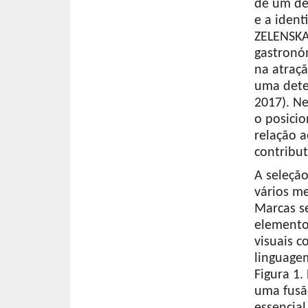
de um de
e a iden
ZELENSKA
gastronó
na atraçã
uma dete
2017). N
o posici
relação 
contribut
A seleção
vários me
Marcas se
elemento
visuais 
linguage
Figura 1.
uma fusão
essencia