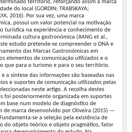
terminado território, reforçando assim a marca
tidade do local (GORDIN; TRABSKAYA;
YA, 2016). Por sua vez, uma marca
mica, possui um valor potencial na motivação
o turística na experiência e conhecimento de
rminada cultura gastronómica (JIANG et al.,
este estudo pretende-se compreender o DNA e
onamento das Marcas Gastronómicas em
aos elementos de comunicação utilizados e o
o que para o turismo e para o seu território.
 e a síntese das informações são baseadas nas
ios e suportes de comunicação utilizados pelas
leccionadas neste artigo. A recolha destes
s foi posteriormente organizada em suportes
com base num modelo de diagnóstico de
m de marca desenvolvido por Oliveira (2015) —
 Fundamenta-se a seleção pela existência de
 do objeto teórico e objeto pragmático, fator
l para desenvolvimento do estudo. Na