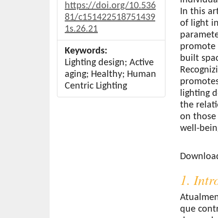
https://doi.org/10.536
In this a
81/c151422518751439
of light 
1s.26.21
paramete
promote 
Keywords:
built spa
Lighting design; Active
Recognizi
aging; Healthy; Human
promotes 
Centric Lighting
lighting 
the relat
on those 
well-bein
Download
Download 
1. Int
Atualmen
que contr