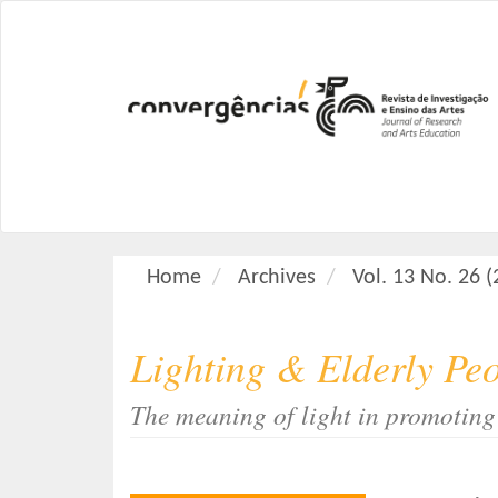
M
a
i
n
N
a
v
i
g
a
Home
Archives
Vol. 13 No. 26 
t
i
o
Lighting & Elderly Pe
n
M
The meaning of light in promoting 
a
i
n
C