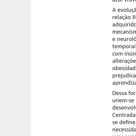
A evoluç
relação 
adquirido
mecanism
e neurol
temporais
com inúm
alteraçõ
obesidad
prejudic
aprendiza
Dessa for
unem-se a
desenvol
Centrada
se defin
necessid