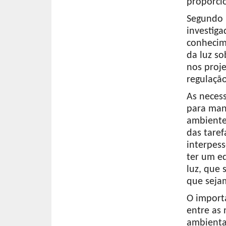
proporci
Segundo 
investiga
conhecim
da luz so
nos proj
regulação
As neces
para man
ambiente
das tare
interpess
ter um eq
luz, que 
que seja
O import
entre as
ambientai