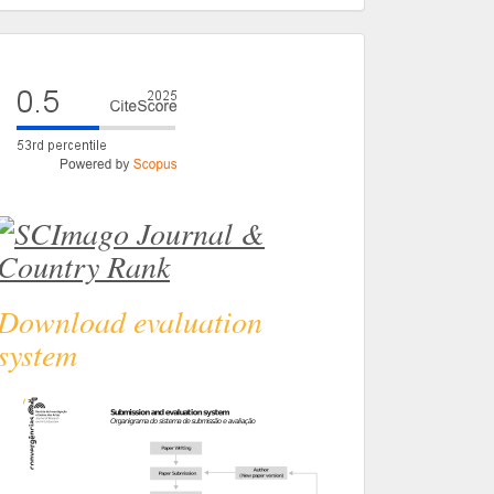
eval
Download evaluation
system