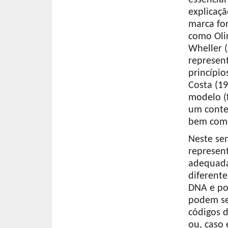
explicaçã
marca for
como Olin
Wheller (
represent
princípio
Costa (1
modelo (
um conte
bem como
Neste sen
represen
adequada
diferente
DNA e po
podem se
códigos 
ou, caso