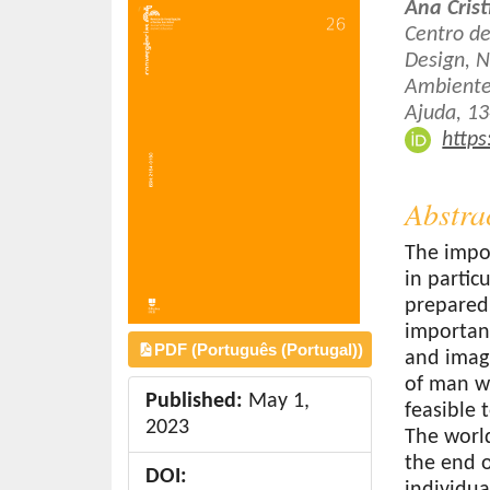
Article
Main
Ana Cris
o
Sidebar
Article
Centro de
n
Design, N
Conten
t
Ambientes
e
Ajuda, 13
n
https
t
S
Abstra
i
d
The impor
e
in partic
b
prepared 
a
importanc
r
PDF (Português (Portugal))
and imagi
of man wi
Published:
May 1,
feasible 
2023
The worl
the end o
DOI:
individua