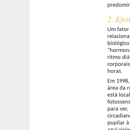
predomin
2. Efei
Um fator
relaciona
biológic
“hormona
ritmo diá
corporai
horas.
Em 1998,
área da r
está loca
fotossens
para ver,
circadian
pupilar à
azul visív