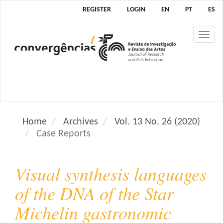
M
REGISTER
LOGIN
EN
PT
ES
a
i
Tog
n
nav
N
a
v
i
g
a
Home
Archives
Vol. 13 No. 26 (2020)
t
Case Reports
i
o
n
Visual synthesis languages
M
a
of the DNA of the Star
i
Michelin gastronomic
n
C