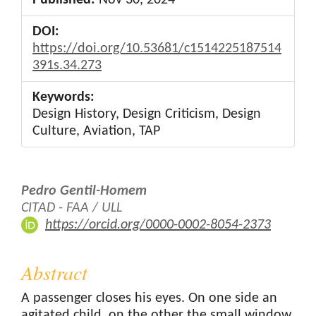
DOI:
https://doi.org/10.53681/c1514225187514
391s.34.273
Keywords:
Design History, Design Criticism, Design
Culture, Aviation, TAP
Main
Pedro Gentil-Homem
Article
CITAD - FAA / ULL
https://orcid.org/0000-0002-8054-2373
Content
Abstract
A passenger closes his eyes. On one side an
agitated child, on the other the small window