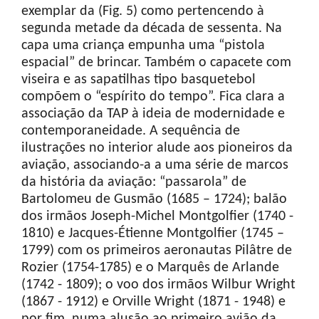
exemplar da (Fig. 5) como pertencendo à
segunda metade da década de sessenta. Na
capa uma criança empunha uma “pistola
espacial” de brincar. Também o capacete com
viseira e as sapatilhas tipo basquetebol
compõem o “espírito do tempo”. Fica clara a
associação da TAP à ideia de modernidade e
contemporaneidade. A sequência de
ilustrações no interior alude aos pioneiros da
aviação, associando-a a uma série de marcos
da história da aviação: “passarola” de
Bartolomeu de Gusmão (1685 – 1724); balão
dos irmãos Joseph-Michel Montgolfier (1740 -
1810) e Jacques-Étienne Montgolfier (1745 –
1799) com os primeiros aeronautas Pilâtre de
Rozier (1754-1785) e o Marquês de Arlande
(1742 - 1809); o voo dos irmãos Wilbur Wright
(1867 - 1912) e Orville Wright (1871 - 1948) e
por fim, numa alusão ao primeiro avião da