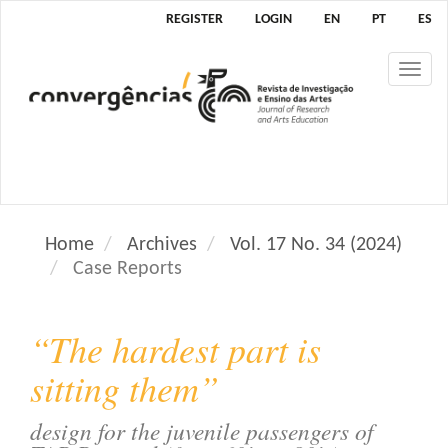
M
REGISTER
LOGIN
EN
PT
ES
a
i
Tog
n
nav
N
a
v
i
g
a
Home
Archives
Vol. 17 No. 34 (2024)
t
Case Reports
i
o
n
“The hardest part is
M
a
sitting them”
i
n
design for the juvenile passengers of
C