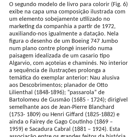
O segundo modelo de livro para colorir (Fig. 6)
exibe na capa uma composição ilustrada com
um elemento sobejamente utilizado no
marketing da companhia a partir de 1972,
auxiliando-nos igualmente a datação. Nela
figura o desenho de um Boeing 747 Jumbo
num plano contre plongé inserido numa
paisagem idealizada de um casario tipo
Algarvio, com açoteias e chaminés. No interior
a sequência de ilustrações prolonga a
temática do exemplar anterior: Nau alusiva
aos Descobrimentos; planador de Otto
Lilienthal (1848-1896); “passarola” de
Bartolomeu de Gusmão (1685 - 1724); dirigível
semelhante aos de Jean-Pierre Blanchard
(1753- 1809) ou Henri Giffard (1825-1882) e
ainda o Fairey de Gago Coutinho (1869 –
1959) e Sacadura Cabral (1881 – 1924). Esta
associação entre os grandes feitos da história